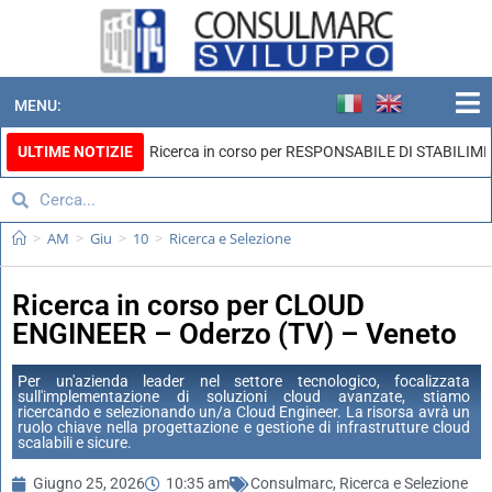
MENU:
ULTIME NOTIZIE
Ricerca in corso per RESPONSABILE DI STABILIMENT
>
AM
>
Giu
>
10
>
Ricerca e Selezione
Ricerca in corso per CLOUD
ENGINEER – Oderzo (TV) – Veneto
Per un'azienda leader nel settore tecnologico, focalizzata
sull'implementazione di soluzioni cloud avanzate, stiamo
ricercando e selezionando un/a Cloud Engineer. La risorsa avrà un
ruolo chiave nella progettazione e gestione di infrastrutture cloud
scalabili e sicure.
Giugno 25, 2026
10:35 am
Consulmarc
,
Ricerca e Selezione